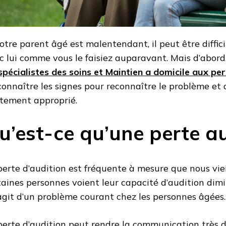
votre parent âgé est malentendant, il peut être diffi
c lui comme vous le faisiez auparavant. Mais d’abord,
spécialistes des soins et Maintien a domicile aux p
connaître les signes pour reconnaître le problème et 
itement approprié.
u’est-ce qu’une perte au
perte d’audition est fréquente à mesure que nous vieill
taines personnes voient leur capacité d’audition dim
s’agit d’un problème courant chez les personnes âgées.
perte d’audition peut rendre la communication très di