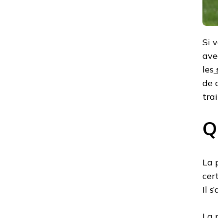
Si 
ave
les
de 
tra
Q
La 
cer
Il 
La 