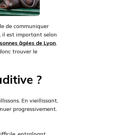
cile de communiquer
 il est important selon
ersonnes âgées de Lyon
,
donc trouver le
ditive ?
issons. En vieillissant,
inuer progressivement.
fficile, entraînant