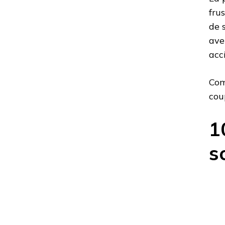
fru
de 
ave
acc
Com
cou
1
s