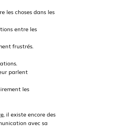
e les choses dans les
tions entre les
ment frustrés.
ations.
eur parlent
airement les
ve
, il existe encore des
munication avec sa