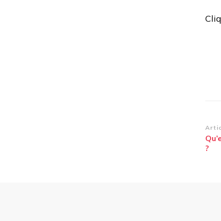
Cli
Na
Arti
Qu’e
d’
?