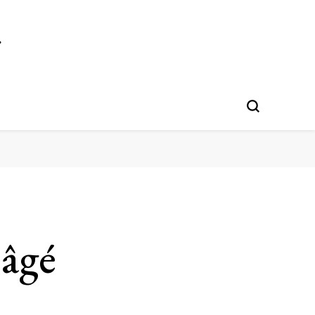
r
 âgé