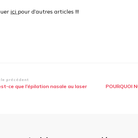
quer
ici
pour d’autres articles !!!
vigation
cle précédent
st-ce que l’épilation nasale au laser
POURQUOI N
article