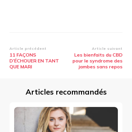
Navigation
Article précédent
Article suivant
11 FAÇONS
Les bienfaits du CBD
d’article
D’ÉCHOUER EN TANT
pour le syndrome des
QUE MARI
jambes sans repos
Articles recommandés